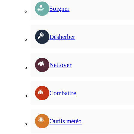
Soigner
Désherber
Nettoyer
Combattre
Outils météo