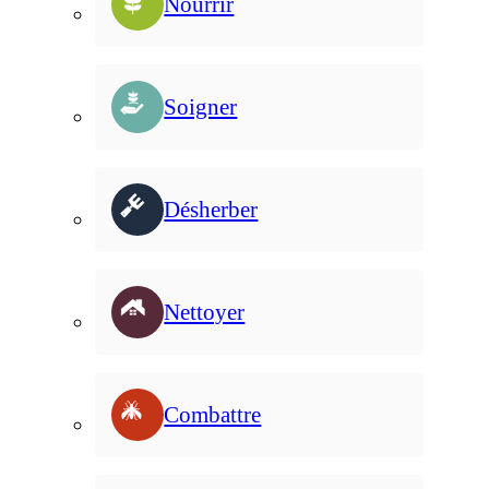
Nourrir
Soigner
Désherber
Nettoyer
Combattre