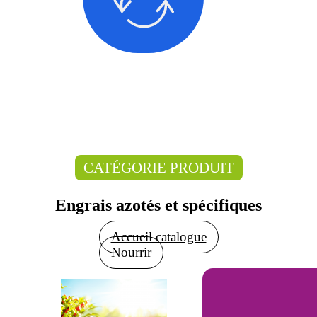
CATÉGORIE PRODUIT
Engrais azotés et spécifiques
Accueil catalogue
Nourrir