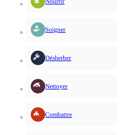
Nourrir
Soigner
Désherber
Nettoyer
Combattre