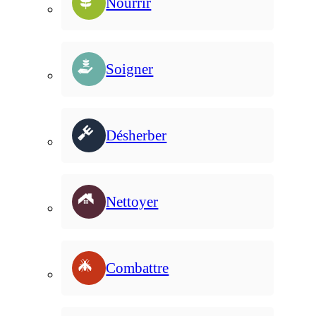
Nourrir
Soigner
Désherber
Nettoyer
Combattre