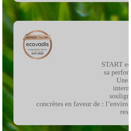
START est
sa perfo
Une 
intern
soulign
concrètes en faveur de :
l’enviro
res