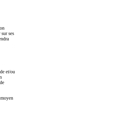
ion
 sur ses
endra
nde et/ou
un
 de
t moyen