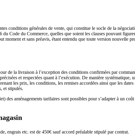
s conditions générales de vente, qui constitue le socle de la négociat
6 du Code du Commerce, quelles que soient les clauses pouvant figurer
out moment et sans préavis, étant entendu que toute version nouvelle pr
 jour de la livraison à l’exception des conditions confirmées par comma
s précisées et respectées quant à l’exécution. De manière systématique, 
nant les prix, les conditions, les remises accordées ainsi que les dates
, et stipulés.
let) des aménagements tarifaires sont possibles pour s’adapter à un coû
 magasin
e, engrais etc. est de 450€ sauf accord préalable stipulé par contrat.