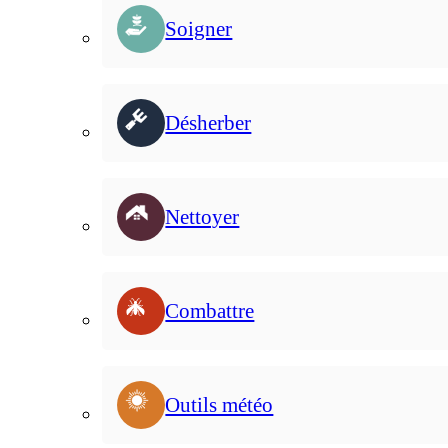
Soigner
Désherber
Nettoyer
Combattre
Outils météo