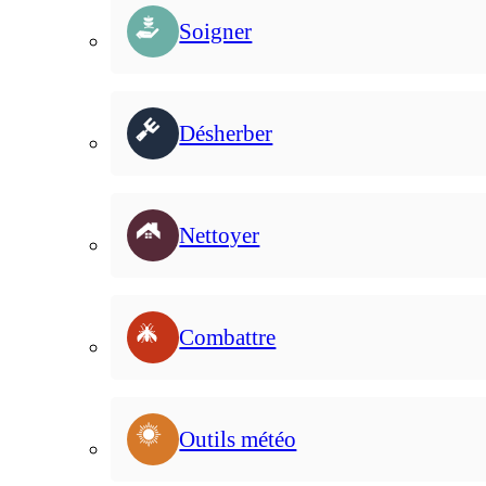
Soigner
Désherber
Nettoyer
Combattre
Outils météo