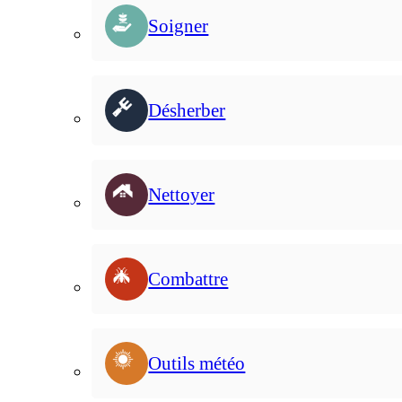
Soigner
Désherber
Nettoyer
Combattre
Outils météo