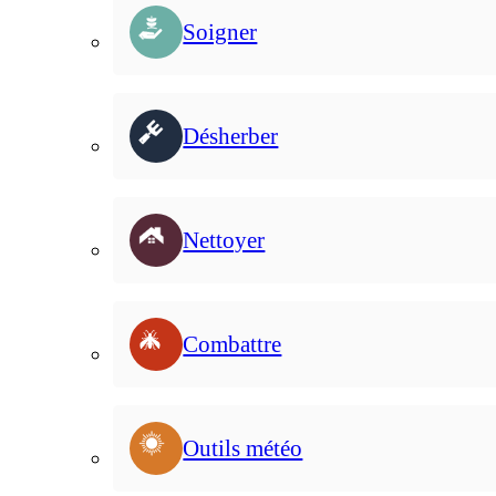
Soigner
Désherber
Nettoyer
Combattre
Outils météo