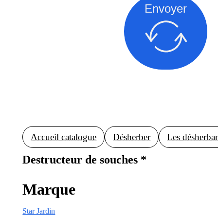
Envoyer
Accueil catalogue
Désherber
Les désherban
Destructeur de souches *
Marque
Star Jardin