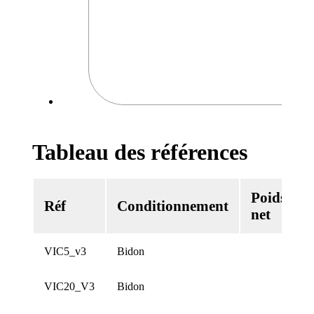
Tableau des références
Poids
Réf
Conditionnement
net
VIC5_v3
Bidon
5
VIC20_V3
Bidon