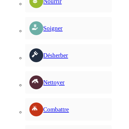
Nourrir
Soigner
Désherber
Nettoyer
Combattre