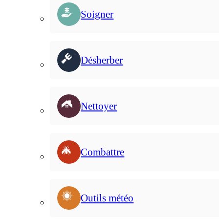
Soigner
Désherber
Nettoyer
Combattre
Outils météo