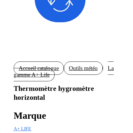
Accueil catalogue
Outils météo
La
gamme A+ Life
Thermomètre hygromètre
horizontal
Marque
A+ LIFE