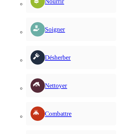
Nourrir
Soigner
Désherber
Nettoyer
Combattre