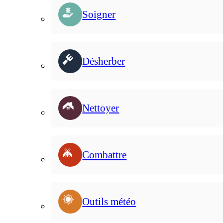
Soigner
Désherber
Nettoyer
Combattre
Outils météo