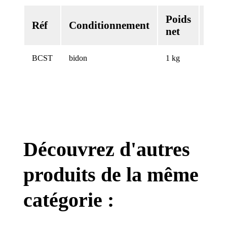
Poids
Vol
Réf
Conditionnement
net
net
BCST
bidon
1 kg
Découvrez d'autres
produits de la même
catégorie :