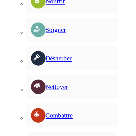
Nourrir
Soigner
Désherber
Nettoyer
Combattre