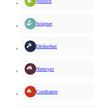
Nourrir
Soigner
Désherber
Nettoyer
Combattre