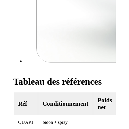
Tableau des références
Poids
Vo
Réf
Conditionnement
net
ne
QUAP1
bidon + spray
1 L