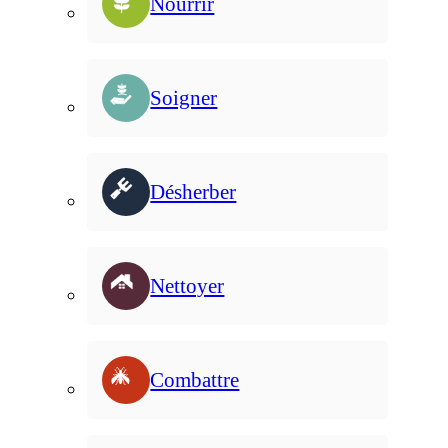
Nourrir
Soigner
Désherber
Nettoyer
Combattre