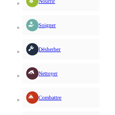
Nourrir
Soigner
Désherber
Nettoyer
Combattre