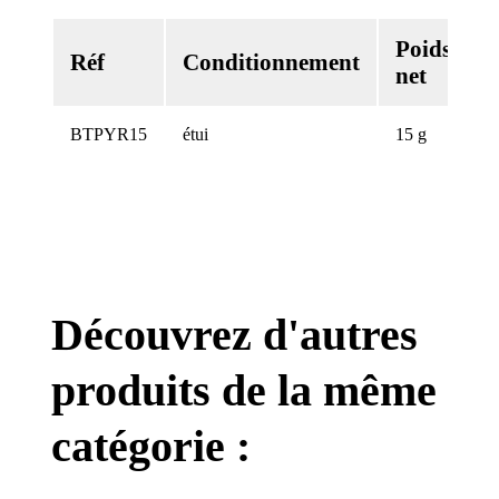
Poids
Réf
Conditionnement
net
n
BTPYR15
étui
15 g
Découvrez d'autres
produits de la même
catégorie :