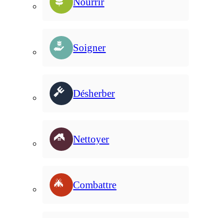
Nourrir
Soigner
Désherber
Nettoyer
Combattre