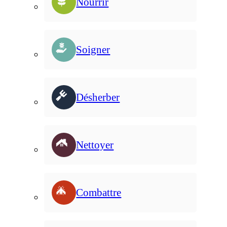
Nourrir
Soigner
Désherber
Nettoyer
Combattre