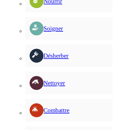
Nourrir
Soigner
Désherber
Nettoyer
Combattre